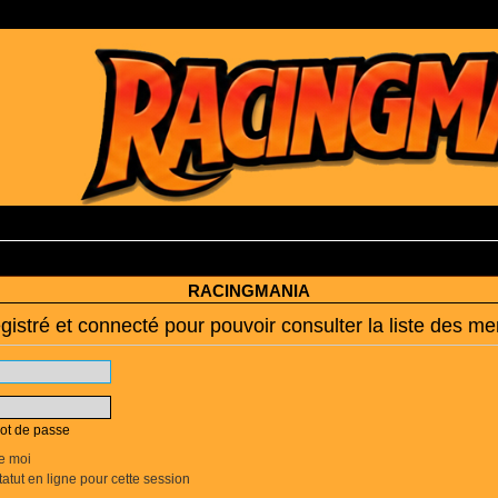
RACINGMANIA
istré et connecté pour pouvoir consulter la liste des me
mot de passe
e moi
tut en ligne pour cette session