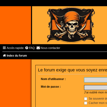
Accès rapide
FAQ
Nous contacter
Index du forum
Le forum exige que vous soyez enreg
Nom d’utilisateur :
Mot de passe :
J’ai oublié mon 
Se souvenir d
Cacher mon sta